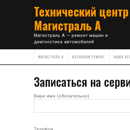
Skip
Технический центр
to
content
Магистраль А
Магистраль А — ремонт машин и
диагностика автомобилей
МАГИСТРАЛЬ А
КУЗОВНОЙ РЕМОНТ
НАШИ УС
Записаться на серв
Ваше имя (обязательно)
Телефон