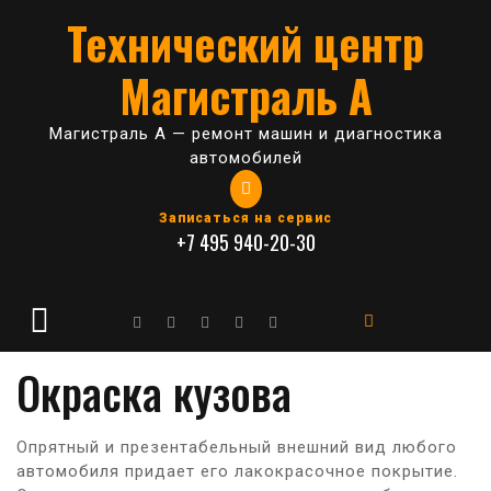
Skip
Технический центр
to
content
Магистраль А
Магистраль А — ремонт машин и диагностика
автомобилей
Записаться на сервис
+7 495 940-20-30
Окраска кузова
Опрятный и презентабельный внешний вид любого
автомобиля придает его лакокрасочное покрытие.