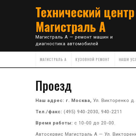
Skip
Технический центр
to
content
Магистраль А
Магистраль А — ремонт машин и
диагностика автомобилей
МАГИСТРАЛЬ А
КУЗОВНОЙ РЕМОНТ
НАШИ УС
Проезд
Наш адрес:
г. Москва,
Ул. Викторенко д. 
Тел./факс:
(495) 940-2030, 940-2211
Время работы:
с 10-00 до 20-00.
Автосервис Магистраль А — Ул. Викторенко