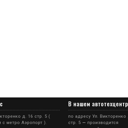
с
В нашем автотехцент
кторенко д. 16 стр. 5 (
по адресу Ул. Викторенко 
 с метро Аэропорт ).
стр. 5
—
производится